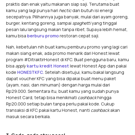
praktis dan enak yaitu makanan siap saji. Terutama buat
kamu yang lagi punya hari
hectic
dan butuh isi energi
secepatnya. Pilihannya juga banyak, mulai dari ayam goreng,
burger, kentang goreng, sampai
spaghetti
yang tinggal
pesan lalu langsung makan tanpa ribet. Supaya lebih hemat,
kamu bisa
berburu promo
restoran cepat saji.
Nah, kebetulan nih buat kamu pemburu promo yang lagi cari
makan siang enak, ada promo menarik dari Honest lewat
program #DitraktirHonest di KFC. Buat pengguna baru, kamu
bisa
apply
kartu kredit Honest
lewat Honest App dan pakai
kode
HONESTKFC
. Setelah disetujui, kamu bakal langsung
dapat voucher KFC yang bisa dipakai buat menu paket
(ayam, nasi, dan minuman) dengan harga mulai dari
Rp29.000. Sementara itu, buat kamu yang sudah punya
Honest Card, tetap bisa menikmati
cashback
hingga
Rp20.000 setiap bulan tanpa perlu pakai kode. Cukup
transaksi di KFC pakai kartu Honest, nanti
cashback
akan
masuk secara berkala.