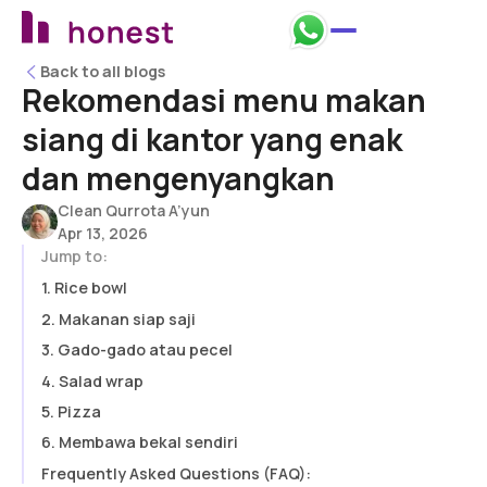
Back to all blogs
Back to all blogs
Rekomendasi menu makan
siang di kantor yang enak
dan mengenyangkan
Clean Qurrota A’yun
Apr 13, 2026
Jump to:
1. Rice bowl
2. Makanan siap saji
3. Gado-gado atau pecel
4. Salad wrap
5. Pizza
6. Membawa bekal sendiri
Frequently Asked Questions (FAQ):