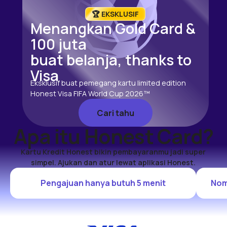
🏆️ EKSKLUSIF
Menangkan Gold Card &
100 juta
buat belanja, thanks to
Visa
Eksklusif buat pemegang kartu limited edition
Honest Visa FIFA World Cup 2026™
Cari tahu
Cari tahu
Apa itu Honest Card?
Kartu Kredit Honest bikin pembayaranmu jadi super
simpel. Ajukan dan atur lewat aplikasi Honest.
Pengajuan hanya butuh 5 menit
Nom