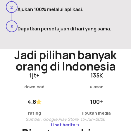
2
Ajukan 100% melalui aplikasi.
3
Dapatkan persetujuan di hari yang sama.
Jadi pilihan banyak
orang di Indonesia
1
jt+
135
K
download
ulasan
4.8
100
+
rating
liputan media
Sumber: Google Play Store, 15-Jun-2026
Lihat berita
Lihat berita