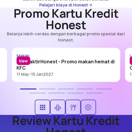
Pelajari biaya di Honest
Pelajari biaya di Honest
Promo Kartu Kredit
Honest
Belanja lebih cerdas dengan berbagai promo spesial dari
Honest.
#DitraktirHonest - KFC
Makan
L
New
#DitraktirHonest - Promo makan hemat di
KFC
11 May
-
15 Jan
2027
1
Review Kartu Kredit