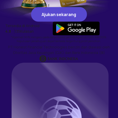
Ajukan sekarang
Ajukan sekarang
Tersedia di Android
4.8
135K
ulasan
*Approval 90% mengacu pada data Honest periode Agustus 2025–Mei 2026.
Keputusan persetujuan dapat berbeda tergantung profil pemohon.
PT Honest Financial Technologies berizin dan diawasi oleh
Otoritas Jasa Keuangan (OJK) dan Bank Indonesia (BI)