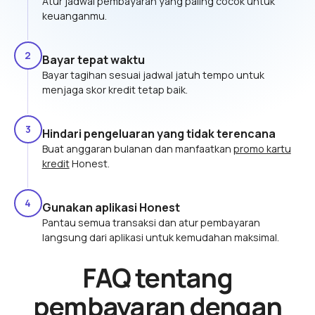
Atur jadwal pembayaran yang paling cocok untuk
keuanganmu.
2
Bayar tepat waktu
Bayar tagihan sesuai jadwal jatuh tempo untuk
menjaga skor kredit tetap baik.
3
Hindari pengeluaran yang tidak terencana
Buat anggaran bulanan dan manfaatkan
promo kartu
kredit
Honest.
4
Gunakan aplikasi Honest
Pantau semua transaksi dan atur pembayaran
langsung dari aplikasi untuk kemudahan maksimal.
FAQ tentang
pembayaran dengan