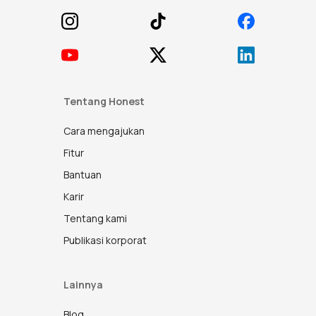
mudah. Kamu cukup mengikuti petunjuk di aplikasi ketika
berbagai kemudahan transaksi.
mengarahkanmu untuk mengambil foto KTP dan slip gajimu
Tentang Honest
Cara mengajukan
Fitur
Bantuan
Karir
Tentang kami
Publikasi korporat
Lainnya
Blog