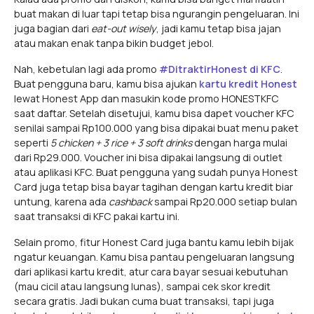
buat makan di luar tapi tetap bisa ngurangin pengeluaran. Ini
juga bagian dari
eat-out wisely
, jadi kamu tetap bisa jajan
atau makan enak tanpa bikin budget jebol.
Nah, kebetulan lagi ada promo
#DitraktirHonest di KFC
.
Buat pengguna baru, kamu bisa ajukan
kartu kredit Honest
lewat Honest App dan masukin kode promo HONESTKFC
saat daftar. Setelah disetujui, kamu bisa dapet voucher KFC
senilai sampai Rp100.000 yang bisa dipakai buat menu paket
seperti
5 chicken + 3 rice + 3 soft drinks
dengan harga mulai
dari Rp29.000. Voucher ini bisa dipakai langsung di outlet
atau aplikasi KFC. Buat pengguna yang sudah punya Honest
Card juga tetap bisa bayar tagihan dengan kartu kredit biar
untung, karena ada
cashback
sampai Rp20.000 setiap bulan
saat transaksi di KFC pakai kartu ini.
Selain promo, fitur Honest Card juga bantu kamu lebih bijak
ngatur keuangan. Kamu bisa pantau pengeluaran langsung
dari aplikasi kartu kredit, atur cara bayar sesuai kebutuhan
(mau cicil atau langsung lunas), sampai cek skor kredit
secara gratis. Jadi bukan cuma buat transaksi, tapi juga