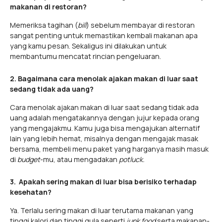
makanan di restoran?
Memeriksa tagihan (
bill
) sebelum membayar di restoran
sangat penting untuk memastikan kembali makanan apa
yang kamu pesan. Sekaligus ini dilakukan untuk
membantumu mencatat rincian pengeluaran.
2. Bagaimana cara menolak ajakan makan di luar saat
sedang tidak ada uang?
Cara menolak ajakan makan di luar saat sedang tidak ada
uang adalah mengatakannya dengan jujur kepada orang
yang mengajakmu. Kamu juga bisa mengajukan alternatif
lain yang lebih hemat, misalnya dengan mengajak masak
bersama, membeli menu paket yang harganya masih masuk
di
budget
-mu, atau mengadakan
potluck.
3. Apakah sering makan di luar bisa berisiko terhadap
kesehatan?
Ya. Terlalu sering makan di luar terutama makanan yang
tinggi kalori dan tinggi gula seperti
junk food
serta makanan-