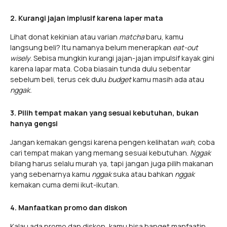
2. Kurangi jajan implusif karena laper mata
Lihat donat kekinian atau varian
matcha
baru, kamu
langsung beli? Itu namanya belum menerapkan
eat-out
wisely
. Sebisa mungkin kurangi jajan-jajan impulsif kayak gini
karena lapar mata. Coba biasain tunda dulu sebentar
sebelum beli, terus cek dulu
budget
kamu masih ada atau
nggak.
3. Pilih tempat makan yang sesuai kebutuhan, bukan
hanya gengsi
Jangan kemakan gengsi karena pengen kelihatan
wah
, coba
cari tempat makan yang memang sesuai kebutuhan.
Nggak
bilang harus selalu murah ya, tapi jangan juga pilih makanan
yang sebenarnya kamu
nggak
suka atau bahkan
nggak
kemakan cuma demi ikut-ikutan.
4. Manfaatkan promo dan diskon
Kalau ada promo dan diskon, kamu bisa banget manfaatin