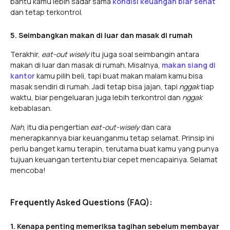
bantu kamu lebih sadar sama
kondisi keuangan biar sehat
dan tetap terkontrol.
5. Seimbangkan makan di luar dan masak di rumah
Terakhir,
eat-out wisely
itu juga soal seimbangin antara
makan di luar dan masak di rumah. Misalnya,
makan siang di
kantor
kamu pilih beli, tapi buat makan malam kamu bisa
masak sendiri di rumah. Jadi tetap bisa jajan, tapi
nggak
tiap
waktu, biar pengeluaran juga lebih terkontrol dan
nggak
kebablasan.
Nah
, itu dia pengertian
eat-out-wisely
dan cara
menerapkannya biar keuanganmu tetap selamat. Prinsip ini
perlu banget kamu terapin, terutama buat kamu yang punya
tujuan keuangan tertentu biar cepet mencapainya. Selamat
mencoba!
Frequently Asked Questions (FAQ):
1. Kenapa penting memeriksa tagihan sebelum membayar