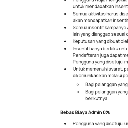
untuk mendapatkan insenti
Semua aktivitas harus disel
akan mendapatkan insentif
Semua insentif kampanye ak
lain yang dianggap sesuai 
Keputusan yang dibuat ole
Insentif hanya berlaku unt
Pendaftaran juga dapat me
Pengguna yang disetujui me
Untuk memenuhi syarat, pe
dikomunikasikan melalui p
Bagi pelanggan yang
Bagi pelanggan yang
berikutnya.
Bebas Biaya Admin 0%
Pengguna yang disetujui u