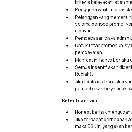
kriteria kelayakan, akan 
Pengguna wajib memasuk
Pelanggan yang memenuhi 
selama periode promo. Nam
dibayar.
Pembebasan biaya admin bu
Untuk tetap memenuhi sya
pembayaran.
Manfaat ini hanya berlaku 
Semua insentif akan diber
Rupiah).
Jika tidak ada transaksi y
pembebasan biaya tidak ak
Ketentuan Lain
Honest berhak mengubah m
Jika terdapat perbedaan a
maka S&K ini yang akan ber