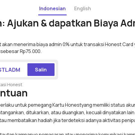
Indonesian
English
n: Ajukan & dapatkan Biaya A
akan menerima biaya admin 0% untuk transaksi Honest Card 
sebesar Rp75.000.
STLADM
Salin
kasi Honest
entuan
erlaku untuk pemegang Kartu Honestyang memiliki status akun
tangankan, ditukarkan, atau diuangkan, kecuali dinyatakan lain
u membatalkan hadiah jika terdeteksi adanya aktivitas penip
 tautan kampanye pemasaran atau menerima komunikasi kam