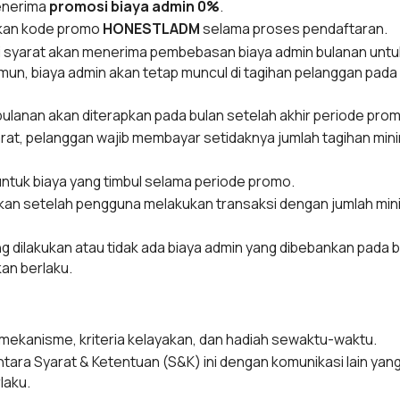
menerima
promosi biaya admin 0%
.
kan kode promo
HONESTLADM
selama proses pendaftaran.
syarat akan menerima pembebasan biaya admin bulanan untuk 
un, biaya admin akan tetap muncul di tagihan pelanggan pada 
lanan akan diterapkan pada bulan setelah akhir periode prom
rat, pelanggan wajib membayar setidaknya jumlah tagihan mi
untuk biaya yang timbul selama periode promo.
ikan setelah pengguna melakukan transaksi dengan jumlah mini
ang dilakukan atau tidak ada biaya admin yang dibebankan pada b
an berlaku.
ekanisme, kriteria kelayakan, dan hadiah sewaktu-waktu.
ntara Syarat & Ketentuan (S&K) ini dengan komunikasi lain ya
laku.