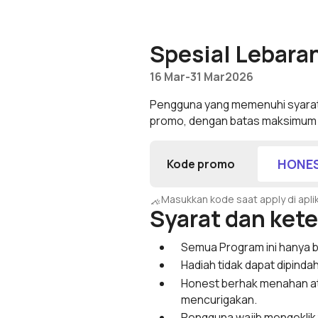
Honest Bank Whatsapp
Spesial Lebara
16 Mar
-
31 Mar
2026
Pengguna yang memenuhi syarat 
promo, dengan batas maksimum 
HONE
Kode promo
Masukkan kode saat apply di apli
Syarat dan ket
Semua Program ini hanya b
Hadiah tidak dapat dipindah
Honest berhak menahan ata
mencurigakan.
Pengguna wajib mengeklik