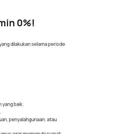
dmin 0%!
yang dilakukan selama periode
 yang baik.
.
uan, penyalahgunaan, atau
panye agar memenuhi syarat