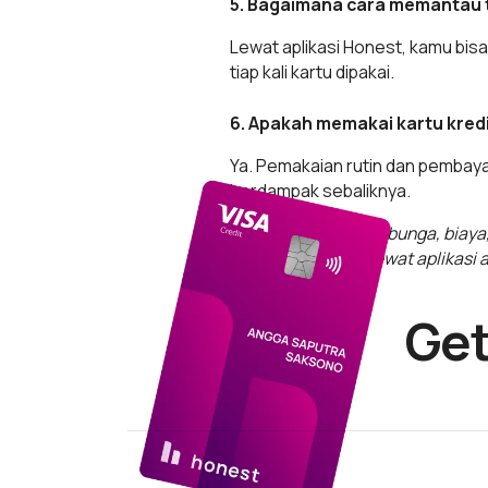
5. Bagaimana cara memantau 
Lewat aplikasi Honest, kamu bis
tiap kali kartu dipakai.
6. Apakah memakai kartu kred
Ya. Pemakaian rutin dan pembay
berdampak sebaliknya.
Catatan: Ketentuan bunga, biaya,
informasi terbaru lewat aplikasi
Get