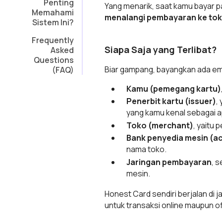
Penting
Yang menarik, saat kamu bayar pa
Memahami
menalangi pembayaran ke toko
Sistem Ini?
Frequently
Siapa Saja yang Terlibat?
Asked
Questions
Biar gampang, bayangkan ada emp
(FAQ)
Kamu (pemegang kartu)
Penerbit kartu (issuer)
,
yang kamu kenal sebagai ap
Toko (merchant)
, yaitu 
Bank penyedia mesin (ac
nama toko.
Jaringan pembayaran
, 
mesin.
Honest Card sendiri berjalan di j
untuk transaksi online maupun of