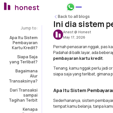
Honest Bank Whatsapp
Back to all blogs
Back to all blogs
Ini dia sistem 
Jump to:
Anest @ Honest
Apa Itu Sistem
May 17, 2026
Pembayaran
Pernah penasaran nggak, pas kamu
Kartu Kredit?
Padahal di balik layar, ada beber
Siapa Saja
pembayaran kartu kredit
.
yang Terlibat?
Tenang, kamu nggak perlu jadi oran
Bagaimana
siapa saja yang terlibat, gimana 
Alur
Transaksinya?
Dari Transaksi
Apa Itu Sistem Pembayaran
sampai
Tagihan Terbit
Sederhananya, sistem pembayaran
tempat kamu belanja, tanpa kamu 
Kenapa