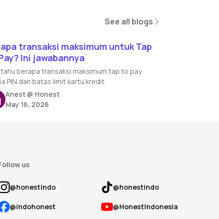
See all blogs
See all blogs
d article
rapa transaksi maksimum untuk Tap
Pay? Ini jawabannya
 tahu berapa transaksi maksimum tap to pay
a PIN dan batas limit kartu kredit.
Anest @ Honest
May 16, 2026
Follow us
@honestindo
@honestindo
@indohonest
@HonestIndonesia