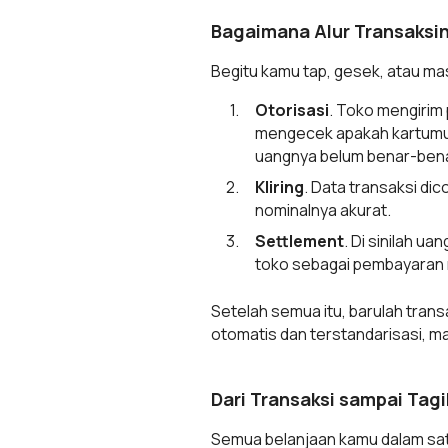
Bagaimana Alur Transaksi
Begitu kamu tap, gesek, atau mas
Otorisasi
. Toko mengirim
mengecek apakah kartumu val
uangnya belum benar-bena
Kliring
. Data transaksi dic
nominalnya akurat.
Settlement
. Di sinilah u
toko sebagai pembayaran 
Setelah semua itu, barulah trans
otomatis dan terstandarisasi, m
Dari Transaksi sampai Tagi
Semua belanjaan kamu dalam satu