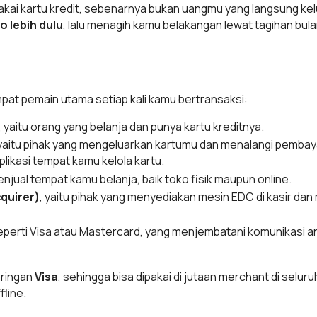
kai kartu kredit, sebenarnya bukan uangmu yang langsung kelu
 lebih dulu
, lalu menagih kamu belakangan lewat tagihan bul
at pemain utama setiap kali kamu bertransaksi:
, yaitu orang yang belanja dan punya kartu kreditnya.
 yaitu pihak yang mengeluarkan kartumu dan menalangi pembayar
likasi tempat kamu kelola kartu.
penjual tempat kamu belanja, baik toko fisik maupun online.
quirer)
, yaitu pihak yang menyediakan mesin EDC di kasir d
seperti Visa atau Mastercard, yang menjembatani komunikasi a
aringan
Visa
, sehingga bisa dipakai di jutaan merchant di selur
fline.