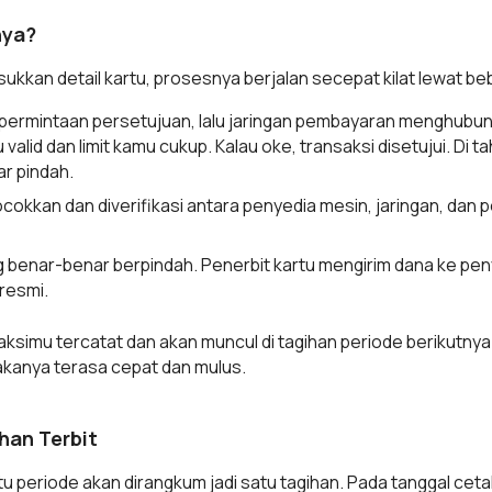
nya?
ukkan detail kartu, prosesnya berjalan secepat kilat lewat be
 permintaan persetujuan, lalu jaringan pembayaran menghubung
id dan limit kamu cukup. Kalau oke, transaksi disetujui. Di tahap
r pindah.
ocokkan dan diverifikasi antara penyedia mesin, jaringan, dan 
ang benar-benar berpindah. Penerbit kartu mengirim dana ke pen
resmi.
aksimu tercatat dan akan muncul di tagihan periode berikutny
akanya terasa cepat dan mulus.
han Terbit
 periode akan dirangkum jadi satu tagihan. Pada tanggal cetak