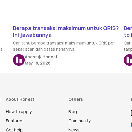
Read article
Rea
t
Berapa transaksi maksimum untuk QRIS?
Be
Ini jawabannya
to 
Cari tahu berapa transaksi maksimum untuk QRIS per
Cari
ba
sekali scan dan batas hariannya.
tanp
Anest @ Honest
May 18, 2026
d
About Honest
Others
How to apply
Blog
Features
Community
Get help
News