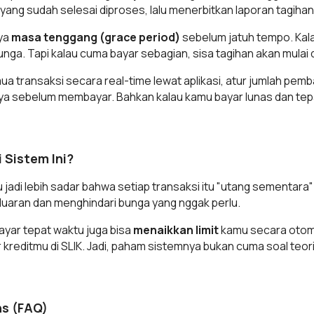
yang sudah selesai diproses, lalu menerbitkan laporan tagiha
nya
masa tenggang (grace period)
sebelum jatuh tempo. Kal
 bunga. Tapi kalau cuma bayar sebagian, sisa tagihan akan mulai
ua transaksi secara real-time lewat aplikasi, atur jumlah p
anya sebelum membayar. Bahkan kalau kamu bayar lunas dan tep
Sistem Ini?
adi lebih sadar bahwa setiap transaksi itu "utang sementara" ya
luaran dan menghindari bunga yang nggak perlu.
bayar tepat waktu juga bisa
menaikkan limit
kamu secara otoma
 kreditmu di SLIK. Jadi, paham sistemnya bukan cuma soal teori
ns (FAQ)