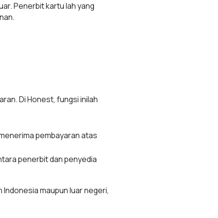
ar. Penerbit kartu lah yang
anan.
an. Di Honest, fungsi inilah
an menerima pembayaran atas
ntara penerbit dan penyedia
uh Indonesia maupun luar negeri,