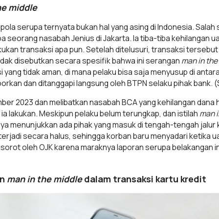
he middle
pola serupa ternyata bukan hal yang asing di Indonesia. Salah
a seorang nasabah Jenius di Jakarta. Ia tiba-tiba kehilangan ua
an transaksi apa pun. Setelah ditelusuri, transaksi tersebut
tidak disebutkan secara spesifik bahwa ini serangan
man in the
i yang tidak aman, di mana pelaku bisa saja menyusup di antara
ilaporkan dan ditanggapi langsung oleh BTPN selaku pihak bank
mber 2023 dan melibatkan nasabah BCA yang kehilangan dana hi
 ia lakukan. Meskipun pelaku belum terungkap, dan istilah
man i
nya menunjukkan ada pihak yang masuk di tengah-tengah jalur k
rjadi secara halus, sehingga korban baru menyadari ketika u
disorot oleh OJK karena maraknya laporan serupa belakangan 
an
man in the middle
dalam transaksi kartu kredit