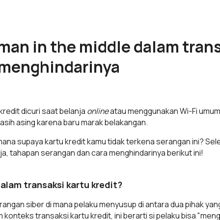
 man in the middle dalam tran
a menghindarinya
redit dicuri saat belanja
online
atau menggunakan Wi-Fi umum?
 masih asing karena baru marak belakangan.
mana supaya kartu kredit kamu tidak terkena serangan ini? Se
rja, tahapan serangan dan cara menghindarinya berikut ini!
alam transaksi kartu kredit?
erangan siber di mana pelaku menyusup di antara dua pihak ya
nteks transaksi kartu kredit, ini berarti si pelaku bisa "men