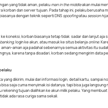
ingan yang tidak aman, pelaku
man in the middle
akan mulai me
a korban dan server tujuan. Pada tahap ini, pelaku berusaha 
 biasanya dengan teknik seperti DNS
spoofing
atau
session hij
i
ke koneksi, korban biasanya tetap tidak sadar dan lanjut aja 
banking
, login ke akun, atau masuk ke situs belanja
online
. Kar
 aman-aman aja padahal sebenarnya semua aktivitas itu sudah 
ntingnya, karena tanpa disadari, korban sedang mengirim data pe
 pelaku
 yang dikirim, mulai dari informasi login, detail kartu, sampai n
laku bisa saja cuma menyimak isi datanya, tapi bisa juga langsun
au rekening tujuan dialihkan ke akun milik pelaku. Yang membuat
 tidak ada rasa curiga sama sekali.