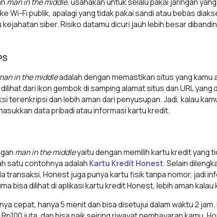
an
man in the middle
, usahakan untuk selalu pakai jaringan ya
 Wi-Fi publik, apalagi yang tidak pakai sandi atau bebas diaks
ku kejahatan siber. Risiko datamu dicuri jauh lebih besar diba
PS
man in the middle
adalah dengan memastikan situs yang kamu
dilihat dari ikon gembok di samping alamat situs dan URL yang di
i terenkripsi dan lebih aman dari penyusupan. Jadi, kalau ka
sukkan data pribadi atau informasi kartu kredit.
angan
man in the middle
yaitu dengan memilih kartu kredit yang t
lah satu contohnya adalah
Kartu Kredit Honest
. Selain dilengk
da transaksi, Honest juga punya kartu fisik tanpa nomor, jadi in
 bisa dilihat di aplikasi kartu kredit Honest, lebih aman kalau
a cepat, hanya 5 menit dan bisa disetujui dalam waktu 2 jam. 
Rp100 juta, dan bisa naik seiring riwayat pembayaran kamu. Ho