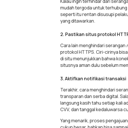
Kalau ingin terhindar dari serang
mudah tergoda untuk terhubung ke
seperti itu rentan disusupi pela
yang ditawarkan.
2. Pastikan situs protokol HTT
Cara lain menghindari serangan
protokol HTTPS. Ciri-cirinya bisa 
di situ menunjukkan bahwa koneks
situsnya aman dulu sebelum mema
3. Aktifkan notifikasi transaksi
Terakhir, cara menghindari ser
transparan dan serba digital. Sa
langsung kasih tahu setiap kali a
CVV, dan tanggal kedaluwarsa cuma
Yang menarik, proses pengajuanny
cukup besar, bahkan bisa sampai 