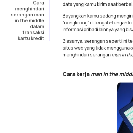
Cara
data yang kamu kirim saat berbe
menghindari
serangan man
Bayangkan kamu sedang mengirim in
in the middle
“nongkrong” di tengah-tengah ko
dalam
informasi pribadi lainnya yang bi
transaksi
kartu kredit
Biasanya, serangan seperti ini t
situs web yang tidak menggunaka
menghindari serangan
man in th
Cara kerja
man in the midd