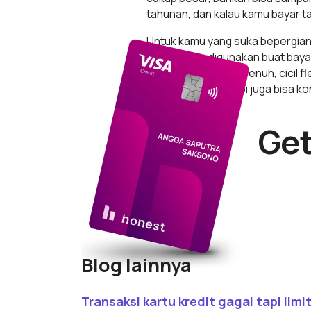
tahunan, dan kalau kamu bayar ta
Untuk kamu yang suka bepergian,
bahkan bisa digunakan buat baya
aplikasi, mau bayar penuh, cicil 
kejahatan siber, tapi juga bisa 
Get
Blog lainnya
Read article
Transaksi kartu kredit gagal tapi limi