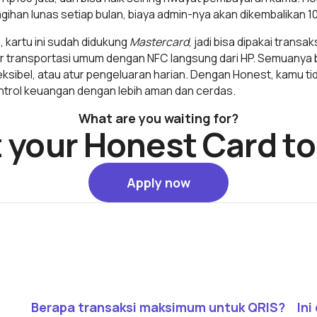
gihan lunas setiap bulan, biaya admin-nya akan dikembalikan 1
 kartu ini sudah didukung
Mastercard
, jadi bisa dipakai transak
r transportasi umum dengan NFC langsung dari HP. Semuanya b
fleksibel, atau atur pengeluaran harian. Dengan Honest, kamu tid
kontrol keuangan dengan lebih aman dan cerdas.
What are you waiting for?
 your Honest Card t
Apply now
Apply now
Read article
Rea
t
Berapa transaksi maksimum untuk QRIS?
Ini