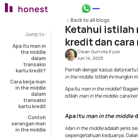
Honest Bank Whatsapp
Back to all blogs
Back to all blogs
Ketahui istilah
Jump to:
kredit dan car
Apa itu man in
the middle
Clean Qurrota A’yun
dalam
Jun 14, 2025
transaksi
Pernah dengar kasus data kartu k
kartu kredit?
in the middle.
Istilah ini mungkin
Cara kerja man
in the middle
Apa itu
man in the middle
? Bagai
dalam
istilah
man in the middle
, cara ke
transaksi
kartu kredit
Apa itu
man in the middle
d
Contoh
serangan man
Man in the middle
adalah jenis s
in the middle
sepengetahuan keduanya. Dalam ko