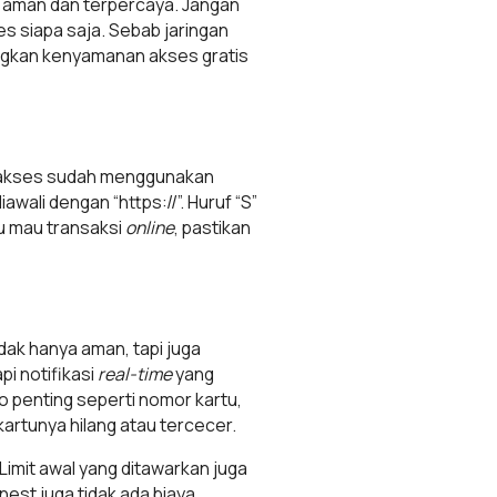
ng aman dan terpercaya. Jangan
es siapa saja. Sebab jaringan
ndingkan kenyamanan akses gratis
 akses sudah menggunakan
awali dengan “https://”. Huruf “S”
mu mau transaksi
online
, pastikan
idak hanya aman, tapi juga
api notifikasi
real-time
yang
fo penting seperti nomor kartu,
 kartunya hilang atau tercecer.
Limit awal yang ditawarkan juga
nest juga tidak ada biaya