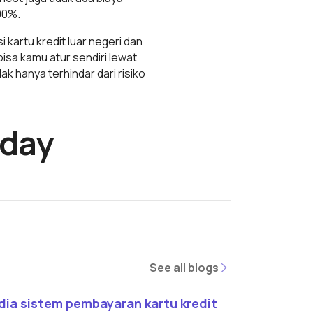
00%.
si kartu kredit luar negeri dan
isa kamu atur sendiri lewat
ak hanya terhindar dari risiko
oday
See all blogs
See all blogs
d article
 dia sistem pembayaran kartu kredit