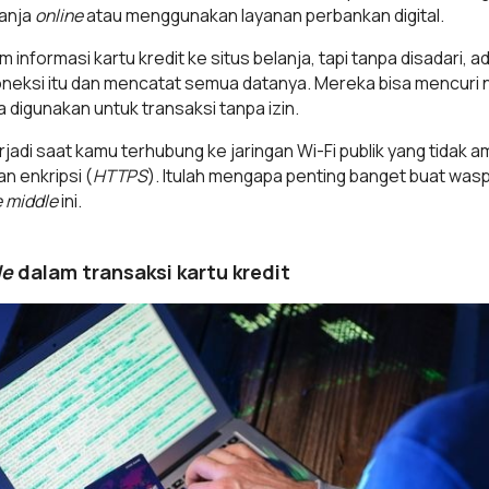
lanja
online
atau menggunakan layanan perbankan digital.
formasi kartu kredit ke situs belanja, tapi tanpa disadari, ad
neksi itu dan mencatat semua datanya. Mereka bisa mencuri 
sa digunakan untuk transaksi tanpa izin.
erjadi saat kamu terhubung ke jaringan Wi-Fi publik yang tida
n enkripsi (
HTTPS
). Itulah mengapa penting banget buat waspa
e middle
ini.
le
dalam transaksi kartu kredit