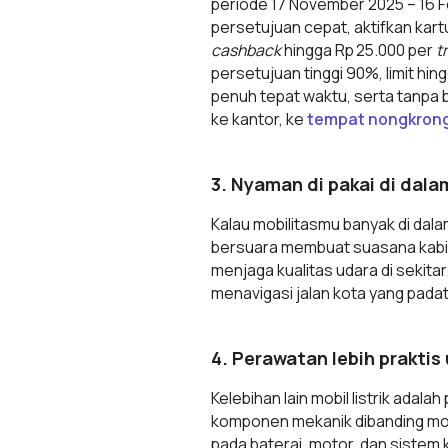
periode 17 November 2025 – 16 F
persetujuan cepat, aktifkan kart
cashback
hingga Rp 25.000 per
tr
persetujuan tinggi 90%, limit hing
penuh tepat waktu, serta tanpa 
ke kantor, ke
tempat nongkrong
3. Nyaman di pakai di dala
Kalau mobilitasmu banyak di dala
bersuara membuat suasana kabin 
menjaga kualitas udara di sekitar
menavigasi jalan kota yang padat
4. Perawatan lebih prakti
Kelebihan lain mobil listrik adala
komponen mekanik dibanding mobil 
pada baterai, motor, dan sistem k