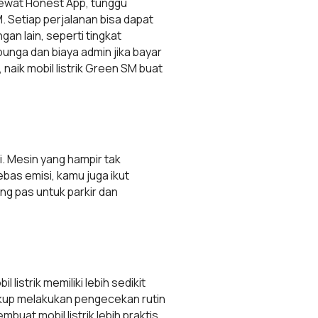
lewat Honest App, tunggu
. Setiap perjalanan bisa dapat
gan lain, seperti tingkat
bunga dan biaya admin jika bayar
aik mobil listrik Green SM buat
i. Mesin yang hampir tak
bas emisi, kamu juga ikut
ang pas untuk parkir dan
listrik memiliki lebih sedikit
kup melakukan pengecekan rutin
buat mobil listrik lebih praktis