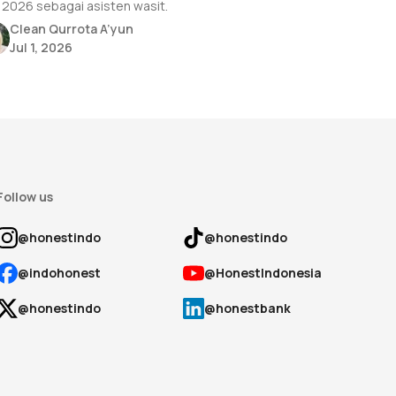
2026 sebagai asisten wasit.
Clean Qurrota A’yun
Jul 1, 2026
Follow us
@honestindo
@honestindo
@indohonest
@HonestIndonesia
@honestindo
@honestbank