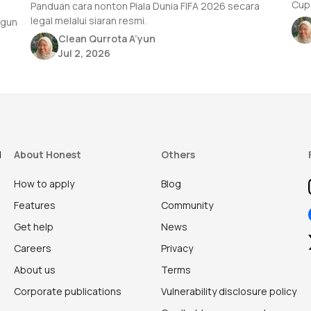
Cup 
Panduan cara nonton Piala Dunia FIFA 2026 secara
legal melalui siaran resmi.
ngun
Clean Qurrota A’yun
Jul 2, 2026
d
About Honest
Others
How to apply
Blog
Features
Community
Get help
News
Careers
Privacy
About us
Terms
Corporate publications
Vulnerability disclosure policy