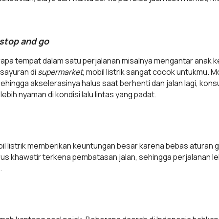
stop and go
rapa tempat dalam satu perjalanan misalnya mengantar anak k
a sayuran di
supermarket
, mobil listrik sangat cocok untukmu. Mob
sehingga akselerasinya halus saat berhenti dan jalan lagi, kon
bih nyaman di kondisi lalu lintas yang padat.
obil listrik memberikan keuntungan besar karena bebas aturan g
s khawatir terkena pembatasan jalan, sehingga perjalanan lebi
.