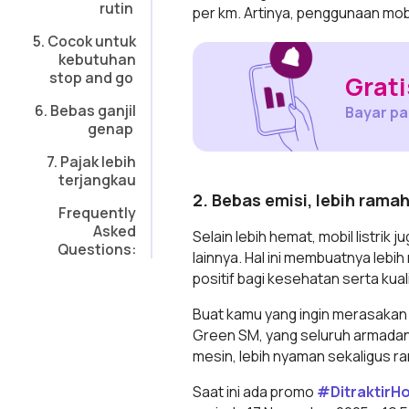
rutin
per km. Artinya, penggunaan mobil
5. Cocok untuk
kebutuhan
stop and go
Grati
6. Bebas ganjil
Bayar pak
genap
7. Pajak lebih
terjangkau
2. Bebas emisi, lebih rama
Frequently
Asked
Selain lebih hemat, mobil listrik
Questions:
lainnya. Hal ini membuatnya leb
positif bagi kesehatan serta kua
Buat kamu yang ingin merasakan 
Green SM, yang seluruh armadany
mesin, lebih nyaman sekaligus r
Saat ini ada promo
#DitraktirH