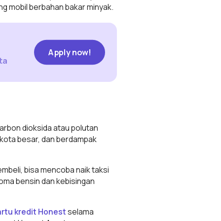
ding mobil berbahan bakar minyak.
Apply now!
Apply now!
ta
 karbon dioksida atau polutan
a-kota besar, dan berdampak
mbeli, bisa mencoba naik taksi
roma bensin dan kebisingan
artu kredit Honest
selama