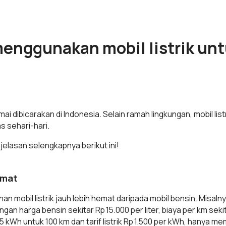
enggunakan mobil listrik unt
amai dibicarakan di Indonesia. Selain ramah lingkungan, mobil l
s sehari-hari.
elasan selengkapnya berikut ini!
hemat
nan mobil listrik jauh lebih hemat daripada mobil bensin. Misaln
ngan harga bensin sekitar Rp 15.000 per liter, biaya per km sek
15 kWh untuk 100 km dan tarif listrik Rp 1.500 per kWh, hanya m