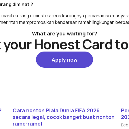
kurang diminati?
sia masih kurang diminati karena kurangnya pemahaman masyaraka
merintah mempromosikan kendaraan ramah lingkungan berbasis 
What are you waiting for?
 your Honest Card t
Apply now
Apply now
Read article
Rea
?
Cara nonton Piala Dunia FIFA 2026
Per
secara legal, cocok banget buat nonton
202
rame-rame!
Bebe