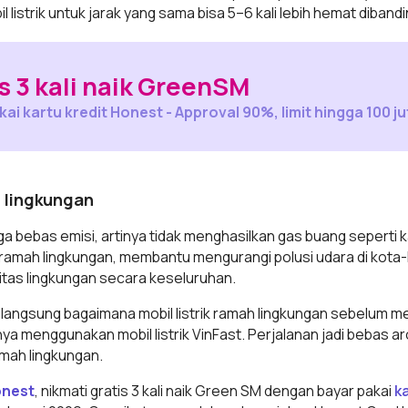
 listrik untuk jarak yang sama bisa 5–6 kali lebih hemat diban
s 3 kali naik GreenSM
ai kartu kredit Honest - Approval 90%, limit hingga 100 ju
h lingkungan
 juga bebas emisi, artinya tidak menghasilkan gas buang seperti
ih ramah lingkungan, membantu mengurangi polusi udara di kot
litas lingkungan secara keseluruhan.
langsung bagaimana mobil listrik ramah lingkungan sebelum me
a menggunakan mobil listrik VinFast. Perjalanan jadi bebas a
amah lingkungan.
onest
, nikmati gratis 3 kali naik Green SM dengan bayar pakai
k