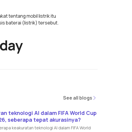
t tentang mobil listrik itu
baterai (listrik) tersebut.
oday
See all blogs
See all blogs
d article
an teknologi AI dalam FIFA World Cup
6, seberapa tepat akurasinya?
rapa keakuratan teknologi AI dalam FIFA World