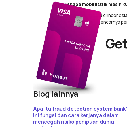
3. Kenapa mobil listrik masih 
Mobil listrik terutama di Indone
sendiri dan kurang gencarnya pe
Get
Blog lainnya
Read article
Apa itu fraud detection system bank
Ini fungsi dan cara kerjanya dalam
mencegah risiko penipuan dunia