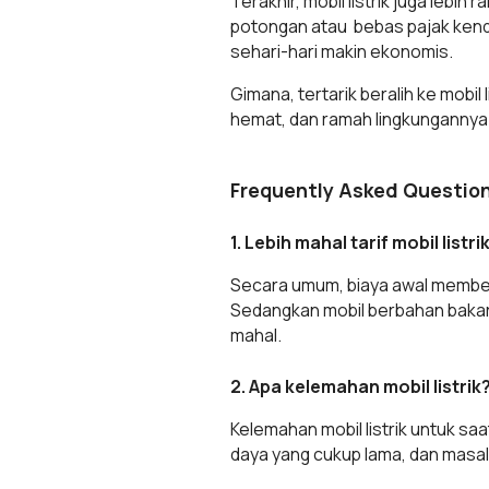
Terakhir, mobil listrik juga leb
potongan atau bebas pajak kendar
sehari-hari makin ekonomis.
Gimana, tertarik beralih ke mobil
hemat, dan ramah lingkungannya
Frequently Asked Questio
1. Lebih mahal tarif mobil listr
Secara umum, biaya awal membeli 
Sedangkan mobil berbahan bakar
mahal.
2. Apa kelemahan mobil listrik
Kelemahan mobil listrik untuk saa
daya yang cukup lama, dan masa