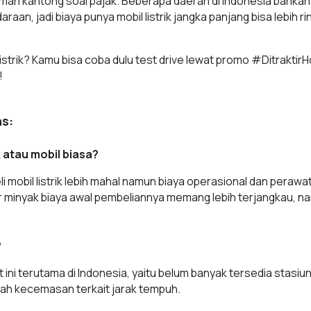
ih ramah kantong soal pajak. Beberapa daerah di Indonesia bahka
aan, jadi biaya punya mobil listrik jangka panjang bisa lebi
 listrik? Kamu bisa coba dulu test drive lewat promo #Ditraktir
!
ns:
ik atau mobil biasa?
mobil listrik lebih mahal namun biaya operasional dan perawat
 minyak biaya awal pembeliannya memang lebih terjangkau, n
?
t ini terutama di Indonesia, yaitu belum banyak tersedia stasi
lah kecemasan terkait jarak tempuh.