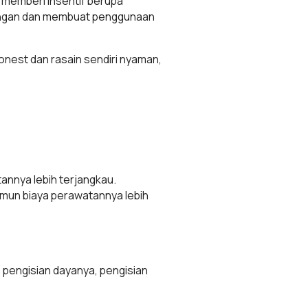
n memberi insentif berupa
h ringan dan membuat penggunaan
Honest dan rasain sendiri nyaman,
annya lebih terjangkau.
amun biaya perawatannya lebih
un pengisian dayanya, pengisian