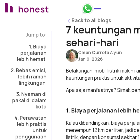
Honest Bank Whatsapp
Back to all blogs
Back to all blogs
7 keuntungan m
Jump to:
sehari-hari
1. Biaya
perjalanan
Clean Qurrota A’yun
lebih hemat
Jan 9, 2026
2. Bebas emisi,
Belakangan, mobil listrik makin r
lebih ramah
keuntungan praktis untuk aktivita
lingkungan
Apa saja manfaatnya? Simak penj
3. Nyaman di
pakai di dalam
kota
1. Biaya perjalanan lebih 
4. Perawatan
Kalau dibandingkan, biaya perjala
lebih praktis
menempuh 12 km per liter, jadi de
untuk
penggunaan
listrik, dengan konsumsi sekitar 