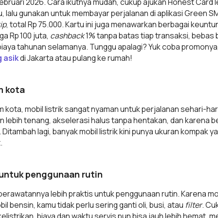
ebruari 2026. Cara ikutnya mudah, cukup ajukan Honest Card 
u, lalu gunakan untuk membayar perjalanan di aplikasi Green SM
ip
, total Rp 75.000. Kartu ini juga menawarkan berbagai keuntun
ga Rp 100 juta,
cashback
1% tanpa batas tiap transaksi, bebas 
biaya tahunan selamanya. Tunggu apalagi? Yuk coba promonya, n
 asik
di Jakarta atau pulang ke rumah!
m kota
m kota, mobil listrik sangat nyaman untuk perjalanan sehari-har
lebih tenang, akselerasi halus tanpa hentakan, dan karena be
. Ditambah lagi, banyak mobil listrik kini punya ukuran kompak y
.
s untuk penggunaan rutin
h perawatannya lebih praktis untuk penggunaan rutin. Karena mobil 
bensin, kamu tidak perlu sering ganti oli, busi, atau
filter
. Cu
elistrikan, biaya dan waktu servis pun bisa jauh lebih hemat, mem