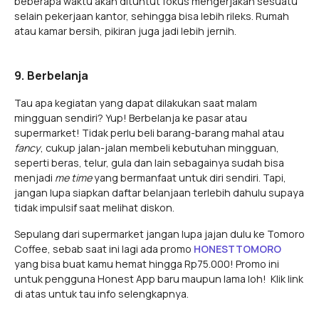
beberapa waktu akan dituntut fokus mengerjakan sesuatu
selain pekerjaan kantor, sehingga bisa lebih rileks. Rumah
atau kamar bersih, pikiran juga jadi lebih jernih.
9. Berbelanja
Tau apa kegiatan yang dapat dilakukan saat malam
mingguan sendiri? Yup! Berbelanja ke pasar atau
supermarket! Tidak perlu beli barang-barang mahal atau
fancy
, cukup jalan-jalan membeli kebutuhan mingguan,
seperti beras, telur, gula dan lain sebagainya sudah bisa
menjadi
me time
yang bermanfaat untuk diri sendiri. Tapi,
jangan lupa siapkan daftar belanjaan terlebih dahulu supaya
tidak impulsif saat melihat diskon.
Sepulang dari supermarket jangan lupa jajan dulu ke Tomoro
Coffee, sebab saat ini lagi ada promo
HONESTTOMORO
yang bisa buat kamu hemat hingga Rp75.000! Promo ini
untuk pengguna Honest App baru maupun lama loh! Klik link
di atas untuk tau info selengkapnya.