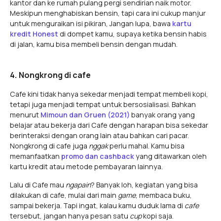
kantor dan ke rumah pulang pergi sendirian naik motor.
Meskipun menghabiskan bensin, tapi cara ini cukup manjur
untuk menguraikan isi pikiran, Jangan lupa, bawa
kartu
kredit Honest
di dompet kamu, supaya ketika bensin habis
di jalan, kamu bisa membeli bensin dengan mudah.
4. Nongkrong di cafe
Cafe kini tidak hanya sekedar menjadi tempat membeli kopi,
tetapi juga menjadi tempat untuk bersosialisasi. Bahkan
menurut
Mimoun dan Gruen (2021)
banyak orang yang
belajar atau bekerja dari Cafe dengan harapan bisa sekedar
berinteraksi dengan orang lain atau bahkan cari pacar.
Nongkrong di cafe juga
nggak
perlu mahal. Kamu bisa
memanfaatkan
promo dan cashback
yang ditawarkan oleh
kartu kredit atau metode pembayaran lainnya.
Lalu di Cafe mau
ngapain
? Banyak loh, kegiatan yang bisa
dilakukan di cafe, mulai dari main
game
, membaca buku,
sampai bekerja. Tapi ingat, kalau kamu duduk lama di
cafe
tersebut, jangan hanya pesan satu
cup
kopi saja.