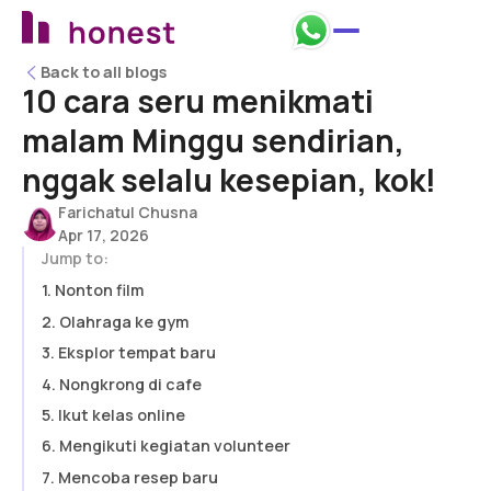
Back to all blogs
Back to all blogs
10 cara seru menikmati
malam Minggu sendirian,
nggak selalu kesepian, kok!
Farichatul Chusna
Apr 17, 2026
Jump to:
1. Nonton film
2. Olahraga ke gym
3. Eksplor tempat baru
4. Nongkrong di cafe
5. Ikut kelas online
6. Mengikuti kegiatan volunteer
7. Mencoba resep baru