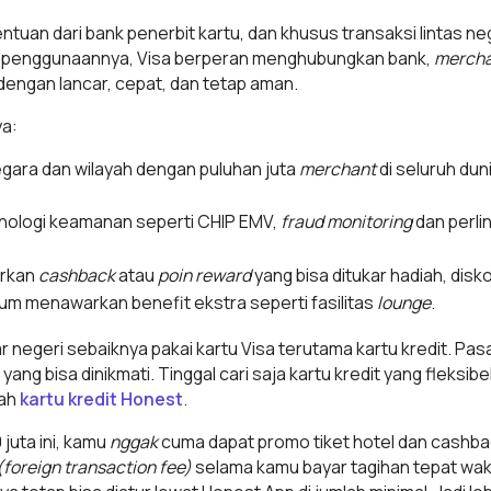
ntuan dari bank penerbit kartu, dan khusus transaksi lintas n
am penggunaannya, Visa berperan menghubungkan bank,
merch
dengan lancar, cepat, dan tetap aman.
ya:
 negara dan wilayah dengan puluhan juta
merchant
di seluruh dun
knologi keamanan seperti CHIP EMV,
fraud monitoring
dan perli
arkan
cashback
atau
poin reward
yang bisa ditukar hadiah, disko
um menawarkan benefit ekstra seperti fasilitas
lounge
.
r negeri sebaiknya pakai kartu Visa terutama kartu kredit. Pasa
ng bisa dinikmati. Tinggal cari saja kartu kredit yang fleksib
lah
kartu kredit Honest
.
 juta ini, kamu
nggak
cuma dapat promo tiket hotel dan cashbac
(foreign transaction fee)
selama kamu bayar tagihan tepat wakt