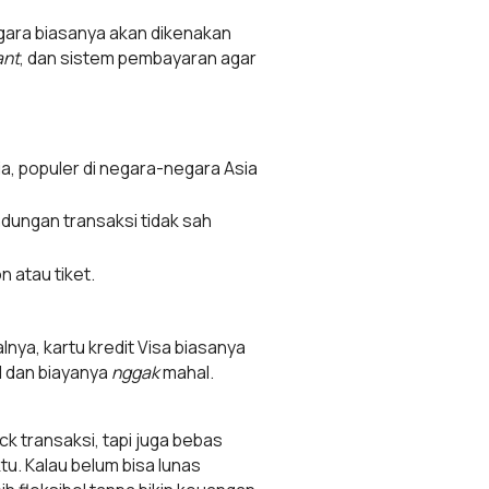
egara biasanya akan dikenakan
ant
, dan sistem pembayaran agar
ia, populer di negara-negara Asia
ndungan transaksi tidak sah
n atau tiket.
lnya, kartu kredit Visa biasanya
el dan biayanya
nggak
mahal.
k transaksi, tapi juga bebas
u. Kalau belum bisa lunas