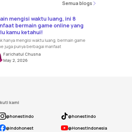
Semua blogs
Semua blogs
d article
ain mengisi waktu luang, ini 8
nfaat bermain game online yang
lu kamu ketahui!
k hanya mengisi waktu luang, bermain game
ne juga punya berbagai manfaat
Farichatul Chusna
May 2, 2026
Ikuti kami
@honestindo
@honestindo
@indohonest
@HonestIndonesia