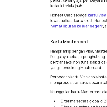
penuh, tenang aja, pembayarannya 
ketarik terlalu jauh.
Honest Card sebagai
kartu Visa
lewat aplikasi kartu kredit Hone
hemat liburan ke luar negeri
ya
Kartu Mastercard
Hampir mirip dengan Visa, Maste
Fungsinya sebagai penghubung a
bertransaksi non tunai baik di dal
yang mendukung Mastercard.
Perbedaan kartu Visa dan Maste
memproses transaksi secara te
Keunggulan kartu Mastercard di
Diterima secara global di 
Dilengkapi teknologi keam