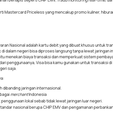
rti Mastercard Priceless yang mencakup promo kuliner, hiburan
an Nasional adalah kartu debit yang dibuat khusus untuk tran
i dalam negeri bisa diproses langsung tanpa lewat jaringan in
itu menekan biaya transaksi dan memperkuat sistem pembaya
t dari penggunaanya, Visa bisa kamu gunakan untuk transaksi d
geri saja.
ya:
h dibanding jaringan internasional.
rbagai
merchant
Indonesia
k penggunaan lokal sebab tidak lewat jaringan luar negeri.
andar nasional berupa CHIP EMV dan pengamanan perbankan 