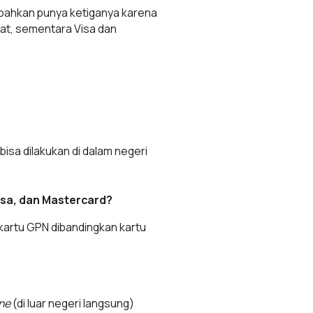
 bahkan punya ketiganya karena
at, sementara Visa dan
isa dilakukan di dalam negeri
isa, dan Mastercard?
kartu GPN dibandingkan kartu
ine
(di luar negeri langsung)