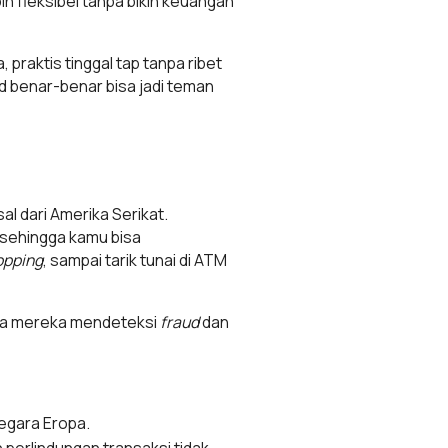
ih fleksibel tanpa bikin keuangan
 praktis tinggal tap tanpa ribet
d benar-benar bisa jadi teman
l dari Amerika Serikat.
sehingga kamu bisa
opping
, sampai tarik tunai di ATM
ara mereka mendeteksi
fraud
dan
negara Eropa.
 perlindungan transaksi tidak