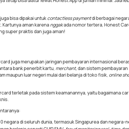
tetap bisa diatur lewat Honest App di jumlah minimal. Jadi leb
juga bisa dipakai untuk
contactless payment
di berbagai negara,
st. Kartunya aman karena
nggak
ada nomor tertera, Honest Car
ng super praktis dan juga aman!
rcard juga merupakan jaringan pembayaran internasional berasa
ntara bank penerbit kartu,
merchant,
dan sistem pembayaran 
am maupun luar negeri mulai dari belanja di toko fisik,
online sh
rcard terletak pada sistem keamanannya, yaitu bagaimana c
knis.
antaranya:
210 negara di seluruh dunia, termasuk Singapurea dan negara-
anan berlapis seperti CHIP EMV,
fraud monitoring real-time,
dan