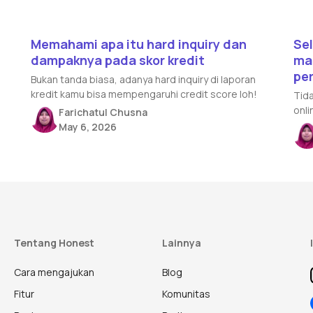
Read article
Rea
Memahami apa itu hard inquiry dan
Sel
dampaknya pada skor kredit
ma
per
Bukan tanda biasa, adanya hard inquiry di laporan
kredit kamu bisa mempengaruhi credit score loh!
Tida
onli
Farichatul Chusna
May 6, 2026
Tentang Honest
Lainnya
Cara mengajukan
Blog
Fitur
Komunitas