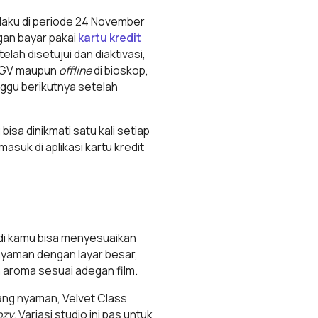
laku di periode 24 November
gan bayar pakai
kartu kredit
etelah disetujui dan diaktivasi,
 CGV maupun
offline
di bioskop,
nggu berikutnya setelah
isa dinikmati satu kali setiap
asuk di aplikasi kartu kredit
adi kamu bisa menyesuaikan
nyaman dengan layar besar,
n aroma sesuai adegan film.
ang nyaman, Velvet Class
ozy
. Variasi studio ini pas untuk