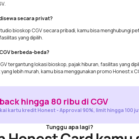
GV.
disewa secara privat?
udio bioskop CGV secara pribadi, kamu bisa menghubungi pe
ilitas yang dipilih.
p CGV berbeda-beda?
 tergantung lokasi bioskop, pajak hiburan, fasilitas yang dipi
 yang lebih murah, kamu bisa menggunakan promo Honest x C
ack hingga 80 ribu di CGV
ai kartu kredit Honest - Approval 90%, limit hingga 100 ju
Tunggu apa lagi?
n Honest Card kamu 