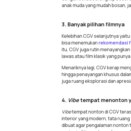
anak muda yang mudah bosan, ja
3. Banyak pilihan filmnya
Kelebihan CGV selanjutnya yaitu 
bisa menemukan
rekomendasi f
itu, CGV juga rutin menayangkan 
lawas atau film klasik yang punya 
Menariknya lagi, CGV kerap me
hingga penayangan khusus dalam ra
juga ruang eksplorasi dan apresi
4.
Vibe
tempat menonton 
Vibe
tempat nonton di CGV tera
interior yang modern, tata ruan
dibuat agar pengalaman nonton t