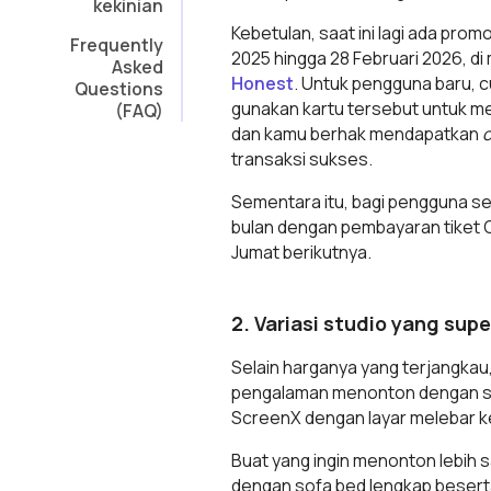
kekinian
Kebetulan, saat ini lagi ada prom
Frequently
2025 hingga 28 Februari 2026, d
Asked
Honest
. Untuk pengguna baru, 
Questions
gunakan kartu tersebut untuk m
(FAQ)
dan kamu berhak mendapatkan
transaksi sukses.
Sementara itu, bagi pengguna se
bulan dengan pembayaran tiket
Jumat berikutnya.
2. Variasi studio yang sup
Selain harganya yang terjangkau
pengalaman menonton dengan s
ScreenX dengan layar melebar ke 
Buat yang ingin menonton lebih s
dengan sofa bed lengkap beserta