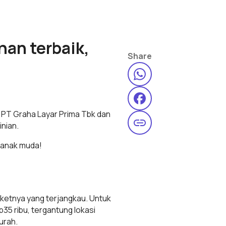
han terbaik,
Share
n PT Graha Layar Prima Tbk dan
inian.
t anak muda!
iketnya yang terjangkau. Untuk
p35 ribu, tergantung lokasi
urah.