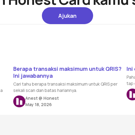
Ajukan
Ajukan
Read article
Rea
t
Berapa transaksi maksimum untuk QRIS?
Ini
Ini jawabannya
Paha
tap 
Cari tahu berapa transaksi maksimum untuk QRIS per
ba
sekali scan dan batas hariannya.
Anest @ Honest
May 18, 2026