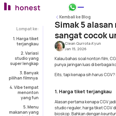
Honest Bank Whatsapp
Kembali ke Blog
Kembali ke Blog
Simak 5 alasan 
Lompat ke:
sangat cocok u
1. Harga tiket
terjangkau
Clean Qurrota A’yun
Jan 15, 2026
2. Variasi
studio yang
Kalau bahas soal nonton film, C
super lengkap
punya jaringan luas di berbagai
3. Banyak
Eits, tapi kenapa sih harus CGV? 
pilihan filmnya
4. Vibe tempat
1. Harga tiket terjangkau
menonton
yang fun
Alasan pertama kenapa CGV jadi p
5. Menu
studio reguler, harga tiket CGV d
makanan yang
bioskop. Bahkan dengan keuntun