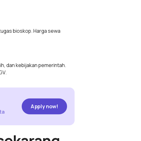
tugas bioskop. Harga sewa
lih, dan kebijakan pemerintah.
GV.
Apply now!
Apply now!
ta
sekarang