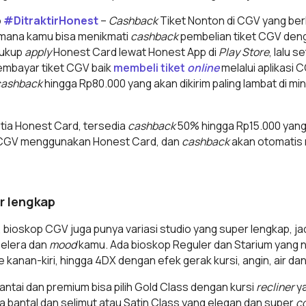
o
#DitraktirHonest
–
Cashback
Tiket Nonton di CGV yang ber
i mana kamu bisa menikmati
cashback
pembelian tiket CGV den
cukup
apply
Honest Card lewat Honest App di
Play Store
, lalu s
embayar tiket CGV baik
membeli tiket
online
melalui aplikasi
cashback
hingga Rp80.000 yang akan dikirim paling lambat di mi
tia Honest Card, tersedia
cashback
50% hingga Rp15.000 yang b
 CGV menggunakan Honest Card, dan
cashback
akan otomatis m
er lengkap
, bioskop CGV juga punya variasi studio yang super lengkap, j
elera dan
mood
kamu. Ada bioskop Reguler dan Starium yang 
kanan-kiri, hingga 4DX dengan efek gerak kursi, angin, air da
antai dan premium bisa pilih Gold Class dengan kursi
recliner
y
 bantal dan selimut atau Satin Class yang elegan dan super
c