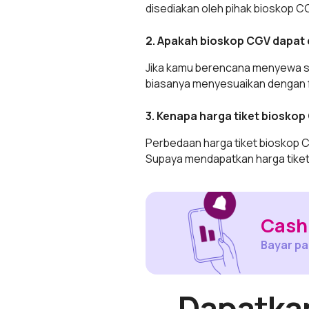
disediakan oleh pihak bioskop C
2. Apakah bioskop CGV dapat 
Jika kamu berencana menyewa st
biasanya menyesuaikan dengan fas
3. Kenapa harga tiket biosko
Perbedaan harga tiket bioskop CGV
Supaya mendapatkan harga tiket
Cashb
Bayar pak
Dapatka