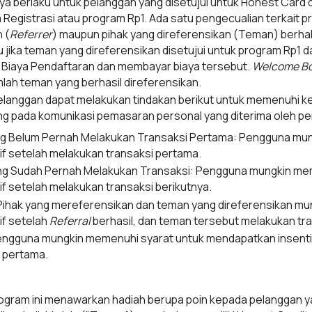
anya berlaku untuk pelanggan yang disetujui untuk Honest Car
ya Registrasi atau program Rp1. Ada satu pengecualian terkait 
 (
Referrer
) maupun pihak yang direferensikan (Teman) berh
 jika teman yang direferensikan disetujui untuk program Rp1 
uk Biaya Pendaftaran dan membayar biaya tersebut.
Welcome B
lah teman yang berhasil direferensikan.
langgan dapat melakukan tindakan berikut untuk memenuhi ke
ung pada komunikasi pemasaran personal yang diterima oleh p
g Belum Pernah Melakukan Transaksi Pertama: Pengguna mun
f setelah melakukan transaksi pertama.
ng Sudah Pernah Melakukan Transaksi: Pengguna mungkin mem
f setelah melakukan transaksi berikutnya.
 Pihak yang mereferensikan dan teman yang direferensikan m
if setelah
Referral
berhasil, dan teman tersebut melakukan tr
engguna mungkin memenuhi syarat untuk mendapatkan insentif 
 pertama.
rogram ini menawarkan hadiah berupa poin kepada pelanggan y