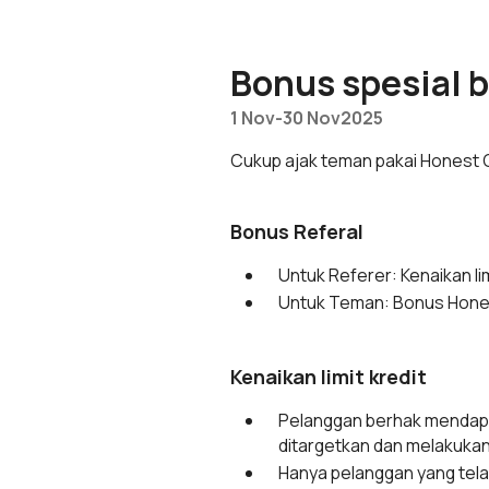
Honest Bank Whatsapp
Bonus spesial 
1 Nov
-
30 Nov
2025
Cukup ajak teman pakai Honest 
Bonus Referal
Untuk Referer: Kenaikan li
Untuk Teman: Bonus Honest
Kenaikan limit kredit
Pelanggan berhak mendapa
ditargetkan dan melakukan
Hanya pelanggan yang tel