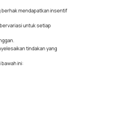
g berhak mendapatkan insentif
bervariasi untuk setiap
anggan.
nyelesaikan tindakan yang
i bawah ini: