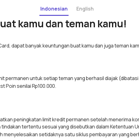
Indonesian
English
buat kamu dan teman kamu!
Card, dapat banyak keuntungan buat kamu dan juga teman kam
mit permanen untuk setiap teman yang berhasil diajak (dibatas
 Poin senilai Rp100.000.
tkan peningkatan limit kredit permanen setelah menerima k
 tindakan tertentu sesuai yang disebutkan dalam Ketentuan 
ah menyelesaikan setidaknya satu siklus pembayaran yang b