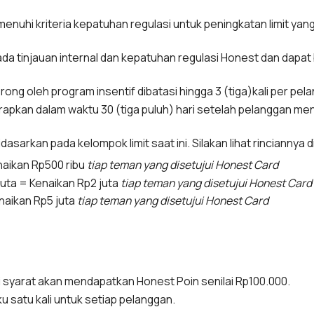
nuhi kriteria kepatuhan regulasi untuk peningkatan limit yan
ada tinjauan internal dan kepatuhan regulasi Honest dan dapat 
rong oleh program insentif dibatasi hingga 3 (tiga)kali per pel
erapkan dalam waktu 30 (tiga puluh) hari setelah pelanggan me
idasarkan pada kelompok limit saat ini. Silakan lihat rinciannya d
enaikan Rp500 ribu
tiap teman yang disetujui Honest Card
 juta = Kenaikan Rp2 juta
tiap teman yang disetujui Honest Card
enaikan Rp5 juta
tiap teman yang disetujui Honest Card
syarat akan mendapatkan Honest Poin senilai Rp100.000.
u satu kali untuk setiap pelanggan.