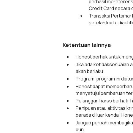
berhasil mereferens
Credit Card secara 
Transaksi Pertama:
setelah kartu diaktif
Ketentuan lainnya
Honest berhak untuk mengu
Jika ada ketidaksesuaian a
akan berlaku.
Program-program ini diatur
Honest dapat memperbarui 
menyetujui pembaruan ter
Pelanggan harus berhati-h
Penipuan atau aktivitas kri
berada di luar kendali Hone
Jangan pernah membagikan 
pun.