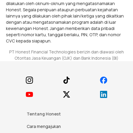
berpartisipasi, Anda setuju untuk mematuhi S&K ini.
dilakukan oleh oknum-oknum yang mengatasnamakan
Honest berhak untuk menahan atau membatalkan
Honest. Segala penipuan ataupun perbuatan kejahatan
Program jika terdeteksi aktivitas penipuan,
lainnya yang dilakukan oleh pihak lain/ketiga yang dikaitkan
penyalahgunaan, atau mencurigakan.
dengan atau mengatasnamakan program adalah di luar
kewenangan Honest. Jangan memberikan data pribadi
Periode Kampanye
seperti nomor kartu, tanggal berlaku, PIN, OTP, dan nomor
CVC kepada siapapun.
Promosi Honest Card x Ranch Market (“Promosi”)
berlaku mulai 16 Maret 2026 hingga 15 Juni 2026
PT Honest Financial Technologies berizin dan diawasi oleh
(“Periode Kampanye”).
Otoritas Jasa Keuangan (OJK) dan Bank Indonesia (BI)
Footer
Kriteria Peserta
Promosi ini terbuka untuk nasabah baru dan nasabah
lama Honest Card yang memenuhi kriteria berikut.
Pengguna Rp1 tidak memenuhi syarat untuk
mengikuti promosi ini.
Nasabah Baru adalah pengguna yang:
Tentang Honest
Mengajukan permohonan Honest Card selama
Periode Kampanye
Cara mengajukan
Memasukkan kode promo HONESTRANCH /