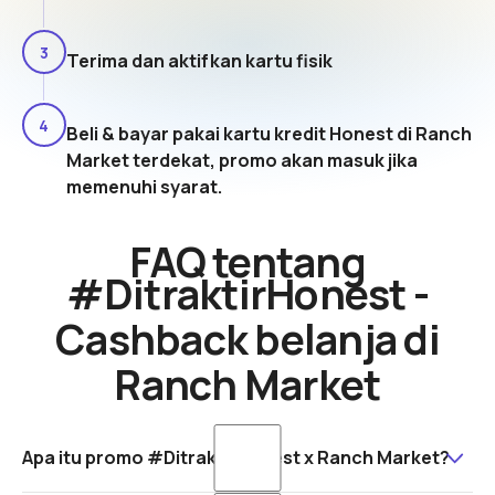
3
Terima dan aktifkan kartu fisik
4
Beli & bayar pakai kartu kredit Honest di Ranch
Market terdekat, promo akan masuk jika
memenuhi syarat.
FAQ tentang
#DitraktirHonest -
Cashback belanja di
Ranch Market
Apa itu promo #DitraktirHonest x Ranch Market?