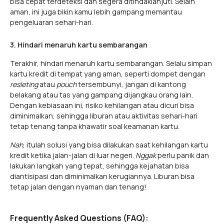
bisa cepat terdeteksi dan segera ditindaklanjuti. Selain
aman, ini juga bikin kamu lebih gampang memantau
pengeluaran sehari-hari.
3. Hindari menaruh kartu sembarangan
Terakhir, hindari menaruh kartu sembarangan. Selalu simpan
kartu kredit di tempat yang aman, seperti dompet dengan
resleting
atau
pouch
tersembunyi, jangan di kantong
belakang atau tas yang gampang dijangkau orang lain.
Dengan kebiasaan ini, risiko kehilangan atau dicuri bisa
diminimalkan, sehingga liburan atau aktivitas sehari-hari
tetap tenang tanpa khawatir soal keamanan kartu.
Nah
, itulah solusi yang bisa dilakukan saat kehilangan kartu
kredit ketika jalan-jalan di luar negeri.
Nggak
perlu panik dan
lakukan langkah yang tepat, sehingga kejahatan bisa
diantisipasi dan diminimalkan kerugiannya. Liburan bisa
tetap jalan dengan nyaman dan tenang!
Frequently Asked Questions (FAQ):