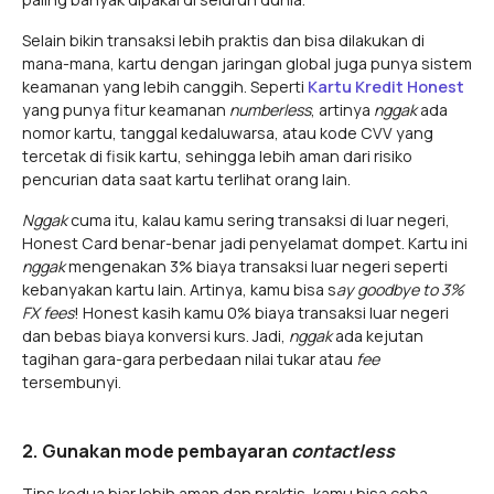
Selain bikin transaksi lebih praktis dan bisa dilakukan di
mana-mana, kartu dengan jaringan global juga punya sistem
keamanan yang lebih canggih. Seperti
Kartu Kredit Honest
yang punya fitur keamanan
numberless
, artinya
nggak
ada
nomor kartu, tanggal kedaluwarsa, atau kode CVV yang
tercetak di fisik kartu, sehingga lebih aman dari risiko
pencurian data saat kartu terlihat orang lain.
Nggak
cuma itu, kalau kamu sering transaksi di luar negeri,
Honest Card benar-benar jadi penyelamat dompet. Kartu ini
nggak
mengenakan 3% biaya transaksi luar negeri seperti
kebanyakan kartu lain. Artinya, kamu bisa s
ay goodbye to 3%
FX fees
! Honest kasih kamu 0% biaya transaksi luar negeri
dan bebas biaya konversi kurs. Jadi,
nggak
ada kejutan
tagihan gara-gara perbedaan nilai tukar atau
fee
tersembunyi.
2. Gunakan mode pembayaran
contactless
Tips kedua biar lebih aman dan praktis, kamu bisa coba