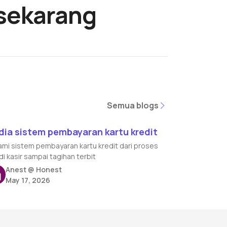
sekarang
Semua blogs
Semua blogs
d article
 dia sistem pembayaran kartu kredit
mi sistem pembayaran kartu kredit dari proses
di kasir sampai tagihan terbit
Anest @ Honest
May 17, 2026