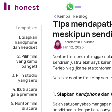
Honest Bank Whatsapp
Kembali ke Blog
Kembali ke Blog
Tips mendapatk
Lompat ke:
meskipun sendi
1. Siapkan
handphone
Farichatul Chusna
dan headset
Jan 12, 2026
2. Pilih film
Nonton film sendiri itu nggak se
yang kamu
sendirian justru lebih asyik kar
banget!
Terlebih lagi jika selera tonton
3. Pilih studio
Nah, biar nonton film tetap seru, y
yang seru
4. Ikuti acara
1. Siapkan
handphone
dan
gala premiere
5. Nonton film
Salah satu penyebab mengapa no
di acara
sendiri sama dengan tidak punya t