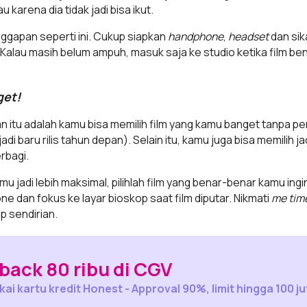
karena dia tidak jadi bisa ikut.
nggapan seperti ini. Cukup siapkan
handphone
,
headset
dan si
Kalau masih belum ampuh, masuk saja ke studio ketika film be
get!
 itu adalah kamu bisa memilih film yang kamu banget tanpa perl
jadi baru rilis tahun depan). Selain itu, kamu juga bisa memilih
rbagi.
u jadi lebih maksimal, pilihlah film yang benar-benar kamu ingi
e dan fokus ke layar bioskop saat film diputar. Nikmati
me tim
p sendirian.
ack 80 ribu di CGV
ai kartu kredit Honest - Approval 90%, limit hingga 100 ju