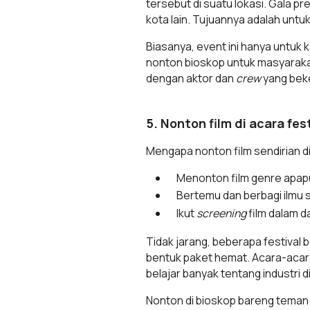
tersebut di suatu lokasi. Gala pr
kota lain. Tujuannya adalah unt
Biasanya, event ini hanya untuk
nonton bioskop untuk masyarakat
dengan aktor dan
crew
yang beker
5. Nonton film di acara fes
Mengapa nonton film sendirian di a
Menonton film genre apapu
Bertemu dan berbagi ilmu s
Ikut
screening
film dalam d
Tidak jarang, beberapa festiva
bentuk paket hemat. Acara-acara 
belajar banyak tentang industri d
Nonton di bioskop bareng teman