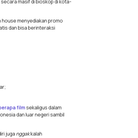
 secara masif di bioskop di kota-
tion house menyediakan promo
tis dan bisa berinteraksi
ar;
berapa film
sekaligus dalam
onesia dan luar negeri sambil
ri juga
nggak
kalah