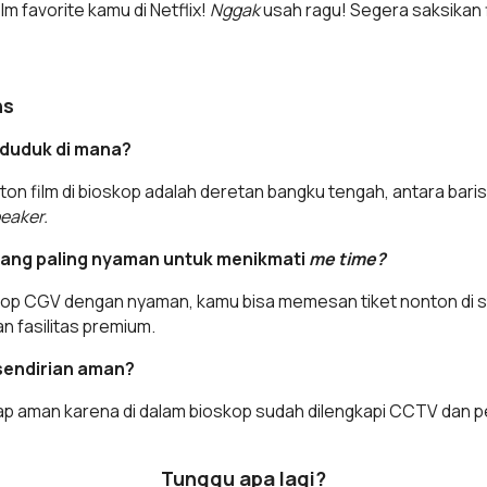
m favorite kamu di Netflix!
Nggak
usah ragu! Segera saksikan 
ns
 duduk di mana?
n film di bioskop adalah deretan bangku tengah, antara baris 
eaker.
 yang paling nyaman untuk menikmati
me time?
kop CGV dengan nyaman, kamu bisa memesan tiket nonton di st
 fasilitas premium.
sendirian aman?
ap aman karena di dalam bioskop sudah dilengkapi CCTV dan 
Tunggu apa lagi?