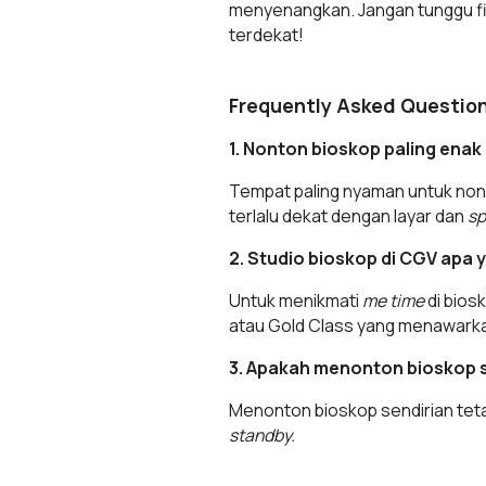
menyenangkan. Jangan tunggu fil
terdekat!
Frequently Asked Questio
1. Nonton bioskop paling enak
Tempat paling nyaman untuk nonto
terlalu dekat dengan layar dan
sp
2. Studio bioskop di CGV apa
Untuk menikmati
me time
di bios
atau Gold Class yang menawarkan
3. Apakah menonton bioskop 
Menonton bioskop sendirian tet
standby.