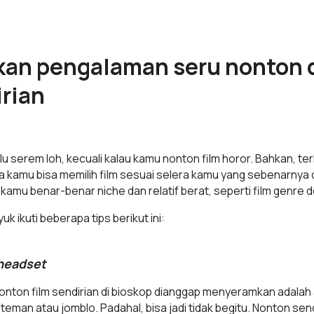
an pengalaman seru nonton d
rian
lalu serem loh, kecuali kalau kamu nonton film horor. Bahkan, 
ena kamu bisa memilih film sesuai selera kamu yang sebenarnya d
an kamu benar-benar niche dan relatif berat, seperti film genr
uk ikuti beberapa tips berikut ini:
headset
nton film sendirian di bioskop dianggap menyeramkan adalah
eman atau jomblo. Padahal, bisa jadi tidak begitu. Nonton sendi