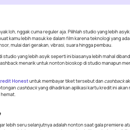
yak loh, nggak cuma reguler aja. Pilihlah studio yang lebih asyi
t kamu lebih masuk ke dalam film karena teknologi yang ada 
nsor, mulai dari gerakan, vibrasi, suara hingga pembau.
 studio yang lebih asyik seperti ini biasanya lebih mahal diban
 cashback menarik untuk nonton bioskop di studio manapun 
kredit Honest
untuk membayar tiket tersebut dan
cashback
ak
Potongan
cashback
yang dihadirkan aplikasi kartu kredit ini a
a hemat.
e
gar lebih seru selanjutnya adalah nonton saat gala premiere a