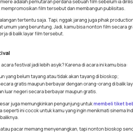
emiere adalah pemutaran perdana sebuah film sebelum ia dirilis
uk mempromosikan film tersebut dan membangun publisitas.
 kalangan tertentu saja. Tapi, nggak jarang juga pihak produc
 umum yang beruntung. Jadi, kamu bisa nonton film secara gra
ja di balik layar film tersebut.
tival
cara festival jadi lebih asyik? Karena di acara ini kamu bisa:
n yang belum tayang atau tidak akan tayang di bioskop;
ecara gratis maupun berbayar dengan orang-orang di balik lay
an luar negeri secara berbayar maupun gratis.
l besar juga memungkinkan pengunjung untuk
membeli tiket be
seperti ini cocok untuk kamu yang ingin menikmati sinema Ind
ibaliknya.
 atau pacar memang menyenangkan, tapi nonton bioskop sendi