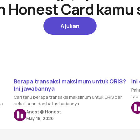
n Honest Card kamu 
Ajukan
Ajukan
Read article
Rea
t
Berapa transaksi maksimum untuk QRIS?
Ini
Ini jawabannya
Paha
tap 
Cari tahu berapa transaksi maksimum untuk QRIS per
ba
sekali scan dan batas hariannya.
Anest @ Honest
May 18, 2026