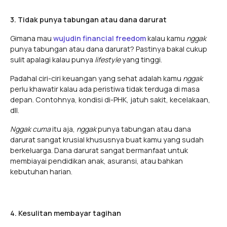
3. Tidak punya tabungan atau dana darurat
Gimana mau
wujudin financial freedom
kalau kamu
nggak
punya tabungan atau dana darurat? Pastinya bakal cukup
sulit apalagi kalau punya
lifestyle
yang tinggi.
Padahal ciri-ciri keuangan yang sehat adalah kamu
nggak
perlu khawatir kalau ada peristiwa tidak terduga di masa
depan. Contohnya, kondisi di-PHK, jatuh sakit, kecelakaan,
dll.
Nggak
cuma
itu aja,
nggak
punya tabungan atau dana
darurat sangat krusial khususnya buat kamu yang sudah
berkeluarga. Dana darurat sangat bermanfaat untuk
membiayai pendidikan anak, asuransi, atau bahkan
kebutuhan harian.
4. Kesulitan membayar tagihan