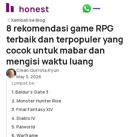
Kembali ke Blog
Kembali ke Blog
8 rekomendasi game RPG
terbaik dan terpopuler yang
cocok untuk mabar dan
mengisi waktu luang
Clean Qurrota A’yun
May 5, 2026
Lompat ke:
1. Baldur's Gate 3
2. Monster Hunter Rise
3. Final Fantasy XIV
4. Diablo IV
5. Palworld
6. Warframe