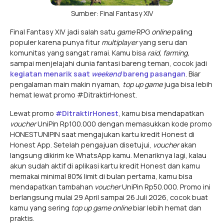
Sumber: Final Fantasy XIV
Final Fantasy XIV jadi salah satu
game
RPG
online
paling
populer karena punya fitur
multiplayer
yang seru dan
komunitas yang sangat ramai. Kamu bisa
raid, farming,
sampai menjelajahi dunia fantasi bareng teman, cocok jadi
kegiatan menarik saat
weekend
bareng pasangan
. Biar
pengalaman main makin nyaman,
top up game
juga bisa lebih
hemat lewat promo #DitraktirHonest.
Lewat promo
#DitraktirHonest
, kamu bisa mendapatkan
voucher
UniPin Rp100.000 dengan memasukkan kode promo
HONESTUNIPIN saat mengajukan kartu kredit Honest di
Honest App. Setelah pengajuan disetujui,
voucher
akan
langsung dikirim ke WhatsApp kamu. Menariknya lagi, kalau
akun sudah aktif di aplikasi kartu kredit Honest dan kamu
memakai minimal 80% limit di bulan pertama, kamu bisa
mendapatkan tambahan
voucher
UniPin Rp50.000. Promo ini
berlangsung mulai 29 April sampai 26 Juli 2026, cocok buat
kamu yang sering
top up game online
biar lebih hemat dan
praktis.