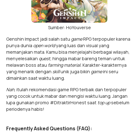
Sumber: HoYouverse
Genshin Impact jadi salah satu
game
RPG terpopuler karena
punya dunia
open world
yang luas dan visual yang
memanjakan mata. Kamu bisa menjelajahi berbagai wilayah,
menyelesaikan
quest,
hingga mabar bareng teman untuk
melawan boss atau
farming material.
Karakter-karakternya
yang menarik dengan
skill
unik juga bikin
game
ini seru
dimainkan saat waktu luang.
Nah
, itulah rekomendasi game RPG terbaik dan terpopuler
yang cocok untuk mabar dan mengisi waktu luang. Jangan
lupa gunakan promo #DitraktirHonest saat
top up
sebelum
periodenya habis!
Frequently Asked Questions (FAQ):