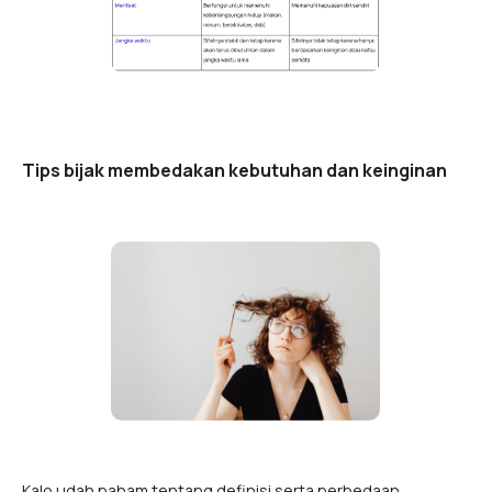
Tips bijak membedakan kebutuhan dan keinginan
Kalo udah paham tentang definisi serta perbedaan