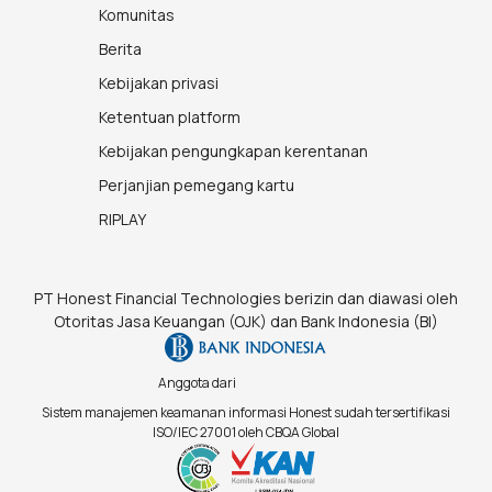
Komunitas
Berita
Kebijakan privasi
Ketentuan platform
Kebijakan pengungkapan kerentanan
Perjanjian pemegang kartu
RIPLAY
PT Honest Financial Technologies berizin dan diawasi oleh
Otoritas Jasa Keuangan (OJK) dan Bank Indonesia (BI)
Anggota dari
Sistem manajemen keamanan informasi Honest sudah tersertifikasi
ISO/IEC 27001 oleh CBQA Global