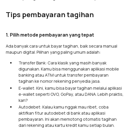
Tips pembayaran tagihan
1. Pilih metode pembayaran yang tepat
Ada banyak cara untuk bayar tagihan, baik secara manual
maupun digital. Pilihan yang paling umum adalah:
Transfer Bank: Cara klasik yang masih banyak
digunakan. Kamu bisa menggunakan aplikasi mobile
banking atau ATM untuk transfer pembayaran
tagihan ke nomor rekening penyedia jasa.
E-wallet: Kini, kamu bisa bayar tagihan melalui aplikasi
e-wallet seperti OVO, GoPay, atau DANA. Lebih praktis,
kan?
Autodebet: Kalau kamu nggak mau ribet, coba
aktifkan fitur autodebet di bank atau aplikasi
pembayaran. Ini akan memotong otomatis tagihan
dari rekening atau kartu kredit kamu setiap bulan.