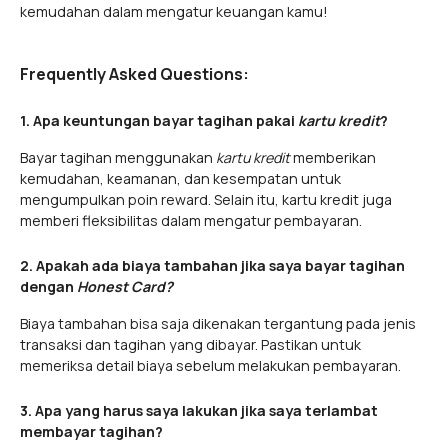
kemudahan dalam mengatur keuangan kamu!
Frequently Asked Questions:
1. Apa keuntungan bayar tagihan pakai
kartu kredit
?
Bayar tagihan menggunakan
kartu kredit
memberikan
kemudahan, keamanan, dan kesempatan untuk
mengumpulkan poin reward. Selain itu, kartu kredit juga
memberi fleksibilitas dalam mengatur pembayaran.
2. Apakah ada biaya tambahan jika saya bayar tagihan
dengan
Honest Card?
Biaya tambahan bisa saja dikenakan tergantung pada jenis
transaksi dan tagihan yang dibayar. Pastikan untuk
memeriksa detail biaya sebelum melakukan pembayaran.
3. Apa yang harus saya lakukan jika saya terlambat
membayar tagihan?