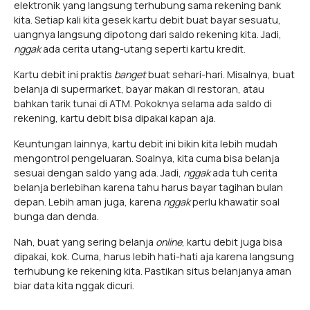
elektronik yang langsung terhubung sama rekening bank
kita. Setiap kali kita gesek kartu debit buat bayar sesuatu,
uangnya langsung dipotong dari saldo rekening kita. Jadi,
nggak
ada cerita utang-utang seperti kartu kredit.
Kartu debit ini praktis
banget
buat sehari-hari. Misalnya, buat
belanja di supermarket, bayar makan di restoran, atau
bahkan tarik tunai di ATM. Pokoknya selama ada saldo di
rekening, kartu debit bisa dipakai kapan aja.
Keuntungan lainnya, kartu debit ini bikin kita lebih mudah
mengontrol pengeluaran. Soalnya, kita cuma bisa belanja
sesuai dengan saldo yang ada. Jadi,
nggak
ada tuh cerita
belanja berlebihan karena tahu harus bayar tagihan bulan
depan. Lebih aman juga, karena
nggak
perlu khawatir soal
bunga dan denda.
Nah, buat yang sering belanja
online
, kartu debit juga bisa
dipakai, kok. Cuma, harus lebih hati-hati aja karena langsung
terhubung ke rekening kita. Pastikan situs belanjanya aman
biar data kita nggak dicuri.