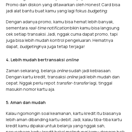
Promo dan diskon yang ditawarkan oleh Honest Card bisa
jadi alat bantu buat kamu yang lagi fokus
budgeting
.
Dengan adanya promo, kamu bisa hemat lebih banyak,
sementara
real-time notification
bikin kamu bisa langsung
cek setiap transaksi. Jadi, nggak cuma dapat promo, tapi
juga bisa lebih mudah kontrol pengeluaran. Hematnya
dapat,
budgeting
nya juga tetap terjaga!
4. Lebih mudah bertransaksi
online
Zaman sekarang, belanja
online
sudah jadi kebiasaan.
Dengan kartu kredit, transaksi
online
jadi lebih mudah dan
cepat. Nggak perlu repot
transfer-transfer
lagi, tinggal
masukin nomor kartu aja.
5. Aman dan mudah
​​Kalau ngomongin soal keamanan, kartu kredit itu biasanya
lebih aman dibanding kartu debit. Jadi, kalau tiba-tiba kartu
kredit kamu dipakai untuk belanja yang nggak sah,
perusahaan kartu kredit bakal melindungi kamu dengan baik,