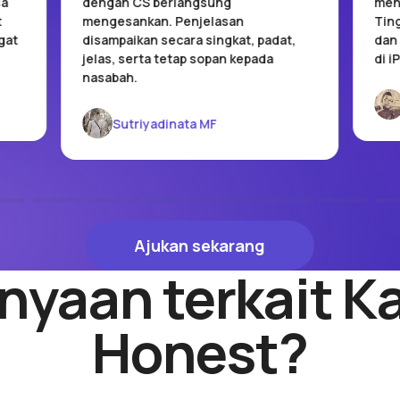
sa
dengan CS berlangsung
men
t
mengesankan. Penjelasan
Ting
gat
disampaikan secara singkat, padat,
dan 
jelas, serta tetap sopan kepada
di i
nasabah.
Sutriyadinata MF
Ajukan sekarang
Ajukan sekarang
nyaan terkait Ka
Honest?