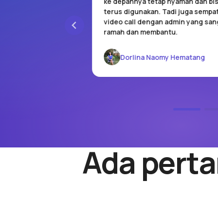
50%. Tagihan perdana
ke depannya tetap nyaman dan bi
ang sih ada biaya
terus digunakan. Tadi juga sempa
na bayar full tagihan
video call dengan admin yang san
n dikembalikan.
ramah dan membantu.
anyak promonya
Dorlina Naomy Hematang
arso
Ada perta