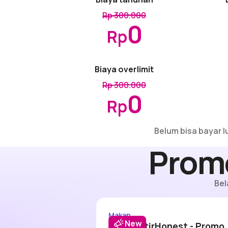
Rp 300.000
0
Rp
Biaya overlimit
Rp 300.000
0
Rp
Belum bisa bayar 
Promo
Bel
Visa dining offer 20%
#DitraktirHon
Makan
New
n hingga 20%
#DitraktirHonest - Promo