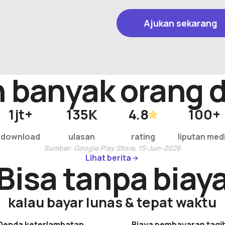
Ajukan sekarang
Ajukan sekarang
n banyak orang 
1
jt+
135
K
4.8
100
+
download
ulasan
rating
liputan med
Sumber: Google Play Store, 15-Jun-2026
Lihat berita
Lihat berita
Bisa tanpa biay
kalau bayar lunas & tepat waktu
Denda keterlambatan
Biaya pembayaran tagi