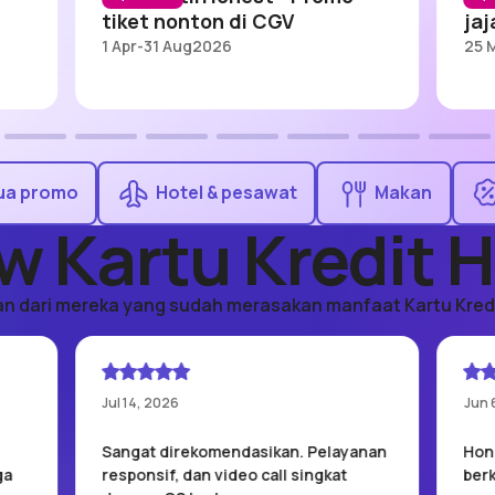
tiket nonton di CGV
jaj
1 Apr
-
31 Aug
2026
25 
ua promo
Hotel & pesawat
Makan
w Kartu Kredit 
an dari mereka yang sudah merasakan manfaat Kartu Kred
Jul 14, 2026
Jun 
Sangat direkomendasikan. Pelayanan
Hon
ga
responsif, dan video call singkat
ber