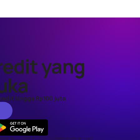
redit yang
uka
kredit hingga Rp100 juta
eriode Agustus 2025–Mei 2026. Keputusan persetujuan dapat