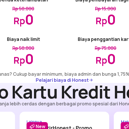
Rp 50.000
Rp 15.000
0
0
Rp
Rp
Biaya naik limit
Biaya penggantian kar
Rp 50.000
Rp 75.000
0
0
Rp
Rp
lunas? Cukup bayar minimum, biaya admin dan bunga 1,75% 
Pelajari biaya di Honest
Pelajari biaya di Honest
 Kartu Kredit 
anja lebih cerdas dengan berbagai promo spesial dari Hon
est - KFC
#DitraktirHonest - CGV
Lainnya
Mak
New
#DitraktirHonest - Promo
#D