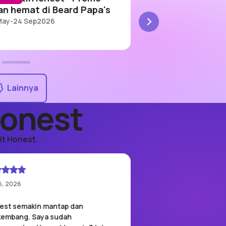
an hemat di Beard Papa's
makan di Burger 
May
-
24 Sep
2026
24 Jun
-
30 Sep
2026
Lainnya
Honest
it Honest.
6, 2026
May 12, 2026
est semakin mantap dan
Fitur transaksi QRIS 
kembang. Saya sudah
beneran kerasa. Mau ba