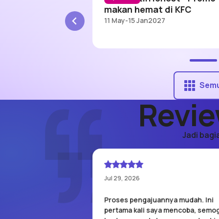
makan hemat di KFC
11 May
-
15 Jan
2027
Sem
Revie
Jadi bagi
Jul 29, 2026
dapat limit 5 jt,
Proses pengajuannya mudah. Ini
t transaksi CGV dan
pertama kali saya mencoba, semo