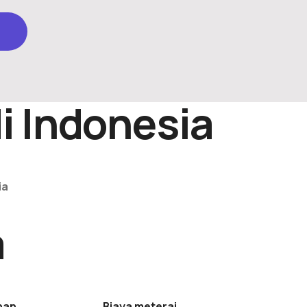
di Indonesia
ia
a
han
Biaya meterai