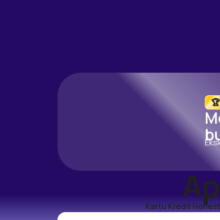
🏆
M
bu
Eksk
Ap
Kartu Kredit Honest