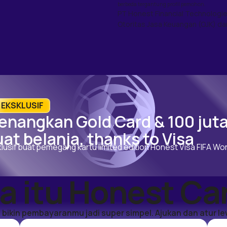
berbeda tergantung profil pemohon.
PT Honest Financial Technologie
Otoritas Jasa Keuangan (OJK) dan
️ EKSKLUSIF
enangkan Gold Card & 100 jut
at belanja, thanks to Visa
lusif buat pemegang kartu limited edition Honest Visa FIFA W
a itu Honest Ca
 bikin pembayaranmu jadi super simpel. Ajukan dan atur le