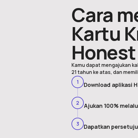
Cara m
Kartu K
Honest
Kamu dapat mengajukan kal
21 tahun ke atas, dan memil
1
Download aplikasi 
2
Ajukan 100% melalui
3
Dapatkan persetuju