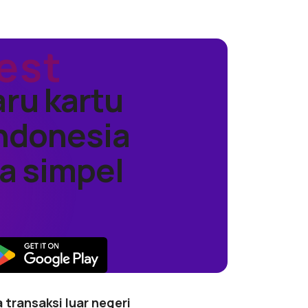
ru kartu
Indonesia
a simpel
 transaksi luar negeri